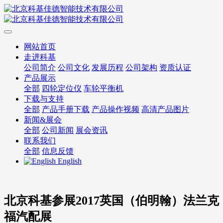
网站首页
走进科基
公司简介
公司文化
发展历程
公司架构
资质认证
产品展示
全部
四轮定位仪
车轮平衡机
下载与支持
全部
产品手册下载
产品操作视频
高清产品图片
新闻&展会
全部
公司新闻
展会资讯
联系我们
全部
信息反馈
English
北京科基参展2017英国（伯明翰）法兰克
福汽配展